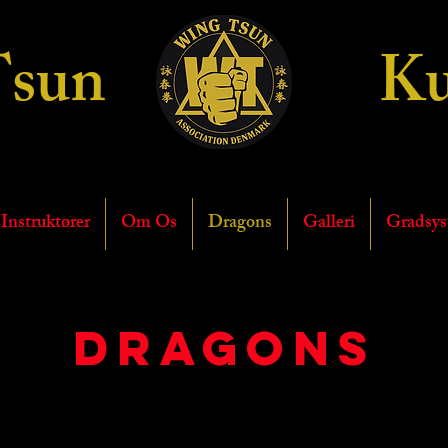
Tsun
Ku
Wing Tsun Ass
Instruktører
Om Os
Dragons
Galleri
Gradsy
Dragons