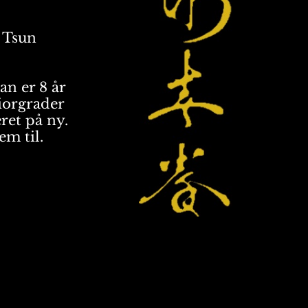
ng Tsun
an er 8 år
iorgrader
ret på ny.
em til.