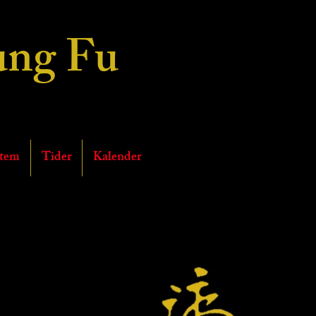
ng Fu
ociation Denmark
stem
Tider
Kalender