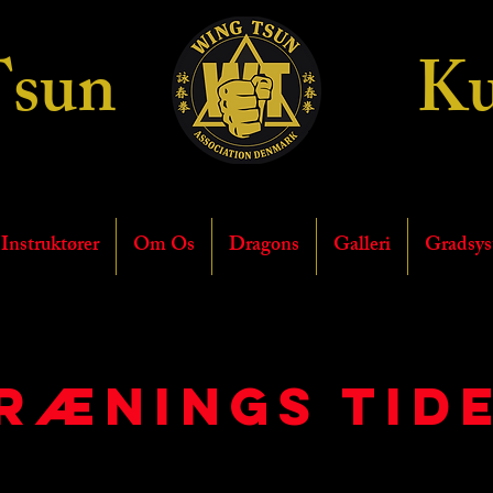
Tsun
Ku
Wing Tsun Ass
Instruktører
Om Os
Dragons
Galleri
Gradsy
rænings tid