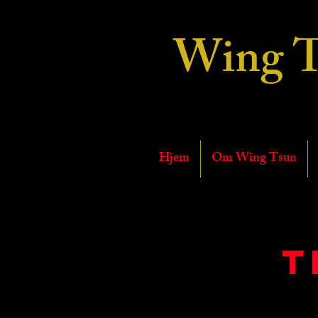
Wing 
Hjem
Om Wing Tsun
T