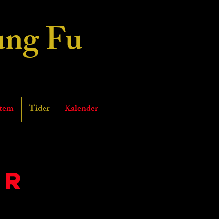
ng Fu
ociation Denmark
stem
Tider
Kalender
er