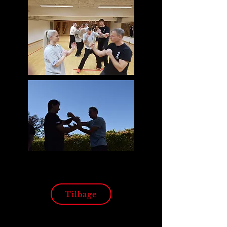
Tilbage